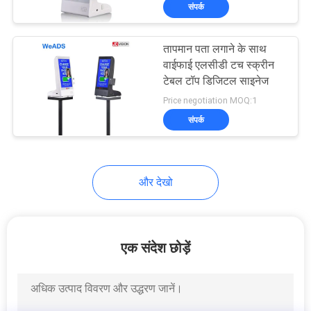
संपर्क
गुणवत्ता
नियंत्रण
तापमान पता लगाने के साथ
वाईफाई एलसीडी टच स्क्रीन
हमसे
टेबल टॉप डिजिटल साइनेज
Price negotiation MOQ:1
संपर्क
संपर्क
करें
समाचार
और देखो
सभी
मामलों
एक संदेश छोड़ें
एक