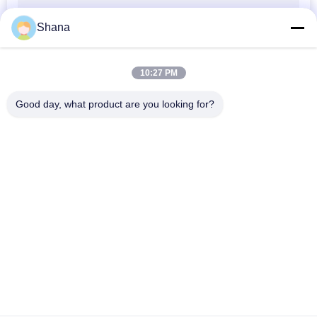
बोली
का
Shana
अनुरोध
10:27 PM
साइटमैप
Good day, what product are you looking for?
लोकप्रिय श्रेणियां
सभी
गोपनीयता
नीति
बाहरी डिजिटल साइनेज 
इनडोर डिजिटल साइनेज 
डिस्प्ले
डिस्प्ले
एलसीडी वीडियो दीवार 
स्मार्ट इंटरैक्टिव व्हाइटबोर्ड
प्रदर्शन
इंटरएक्टिव फ्लैट पैनल 
पोर्टेबल दस्तावेज़ स्कैनर
डिस्प्ले
एलसीडी लेखन बोर्ड
तनी बार एलसीडी डिस्प्ले