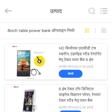
Shenzhen
Junction
Interactive
उत्पाद
Technology
Co.,
Ltd..
All
Rights
होम
Reserved.
8inch table power bank ऑनलाइन निर्माण
उत्पाद
HD कियोस्क एलसीडी टच
स्क्रीन, एंड्रॉइड स्टैंड रेस्टोरेंट
हमारे
मेनू टेबल पावर बैंक 8 इंच
बारे
बातचीत योग्य MOQ:एक इकाई
संपर्क
में
8 इंच टेबल टॉप डिजिटल
फैक्टरी
साइनेज विज्ञापन प्लेयर, रेस्तरां
यात्रा
टेबल स्टैंड मेनू पावर बैंक
बातचीत योग्य MOQ:एक इकाई