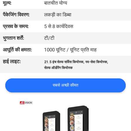
मूल्य:
बातचीत योग्य
गुणवत्ता
पैकेजिंग विवरण:
लकड़ी का डिब्बा
नियंत्रण
प्रसव के समय:
5 से 8 कार्यदिवस
हमसे
भुगतान शर्तें:
टी/टी
संपर्क
आपूर्ति की क्षमता:
1000 यूनिट / यूनिट प्रति माह
करें
हाई लाइट:
,
,
21.5 इंच सेल्फ सर्विस कियोस्क
स्व-सेवा कियोस्क
सेल्फ ऑर्डरिंग कियोस्क
समाचार
सबसे अच्छी कीमत
सभी
मामलों
एक