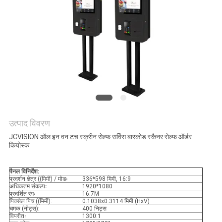
बोली
का
अनुरोध
साइटमैप
गोपनीयता
नीति
उत्पाद विवरण
JCVISION ऑल इन वन टच स्क्रीन सेल्फ सर्विस बारकोड स्कैनर सेल्फ ऑर्डर
कियोस्क
पैनल विनिर्देश:
प्रदर्शन क्षेत्र ((मिमी) / मोडः
336*598 मिमी, 16:9
अधिकतम संकल्पः
1920*1080
प्रदर्शित रंगः
16.7M
पिक्सेल पिच ((मिमी):
0.1038x0.3114 मिमी (HxV)
चमक (नीट्स):
400 निट्स
विपरीतः
1300:1