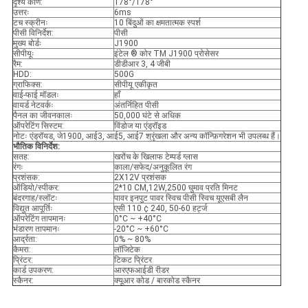
दृश्य कोण:
178°/178°
उत्तरः
6ms
टच स्क्रीनः
10 बिंदुओं का क्षमतात्मक स्पर्श
पीसी विनिर्देश:
पीसी
मुख्य बोर्डः
J1900
सीपीयूः
इंटेल ® कोर TM J1900 प्रोसेसर
रैम:
डीडीआर 3, 4 जीबी
HDD:
500G
ग्राफिक्स:
सीपीयू एकीकृत
वाई-फाई मॉडलः
हाँ
वायर्ड नेटवर्कः
अंतर्निहित पीसी
पैनल का जीवनकालः
50,000 घंटे से अधिक
ऑपरेटिंग सिस्टम:
विंडोज या एंड्रॉइड
नोटः एंड्रॉयड, जे1900, आई3, आई5, आई7 श्रृंखला और अन्य कॉन्फ़िगरेशन भी उपलब्ध हैं।
भौतिक विनिर्देश:
सतह:
खरोंच के खिलाफ टेम्पर्ड ग्लास
रंगः
काला/सफेद/अनुकूलित रंग
प्रशंसक:
2X12V प्रशंसक
ऑडियो/स्पीकर:
2*10 CM,12W,2500 घुमाव प्रति मिनट
बंदरगाह/स्लॉटः
पावर इनपुट पावर स्विच पीसी स्विच यूएसबी लैन
विद्युत आपूर्तिः
एसी 110 ¢ 240, 50-60 हर्ट्ज
ऑपरेटिंग तापमानः
0°C ~ +40°C
भंडारण तापमानः
-20°C ~ +60°C
आर्द्रता:
0% ~ 80%
कैमरा:
लॉजिटेक
प्रिंटर:
टिकट प्रिंटर
कार्ड उपकरण:
आरएफआईडी रीडर
स्कैनर:
क्यूआर कोड / बारकोड स्कैनर