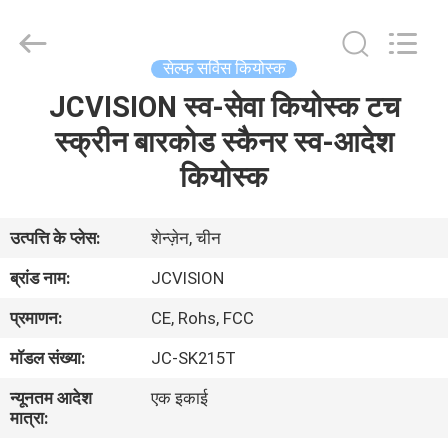
Shenzhen
Junction
Interactive
Technology
Co.,
सेल्फ सर्विस कियोस्क
Ltd..
All
Rights
JCVISION स्व-सेवा कियोस्क टच
होम
Reserved.
स्क्रीन बारकोड स्कैनर स्व-आदेश
उत्पाद
कियोस्क
हमारे
उत्पत्ति के प्लेस:
शेन्ज़ेन, चीन
बारे
ब्रांड नाम:
JCVISION
में
प्रमाणन:
CE, Rohs, FCC
मॉडल संख्या:
JC-SK215T
फैक्टरी
न्यूनतम आदेश
एक इकाई
यात्रा
मात्रा: